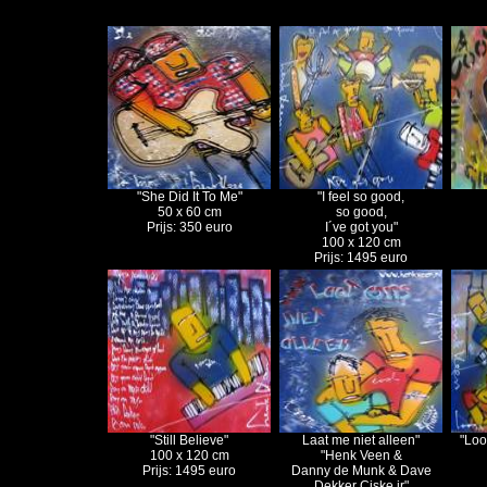
"She Did It To Me"
"I feel so good,
50 x 60 cm
so good,
Prijs: 350 euro
I´ve got you"
100 x 120 cm
Prijs: 1495 euro
"Still Believe"
Laat me
niet alleen"
"Loo
100 x 120 cm
"Henk Veen &
Prijs: 1495 euro
Danny de Munk & Dave
Dekker Ciske jr"